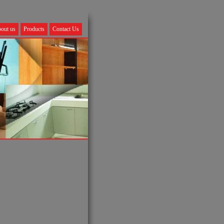
out us
Products
Contact Us