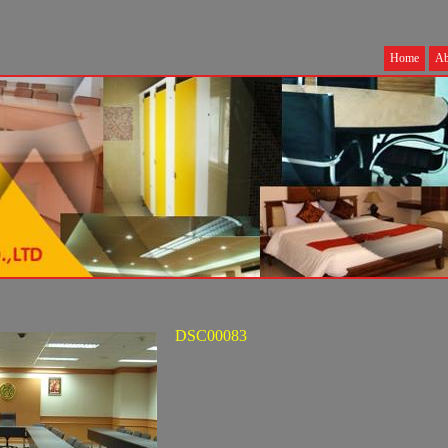
Home
Ab
DSC00083